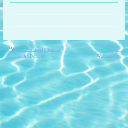
Druckversion
|
Sitemap
Login
© Claudia Derichs
Webansicht